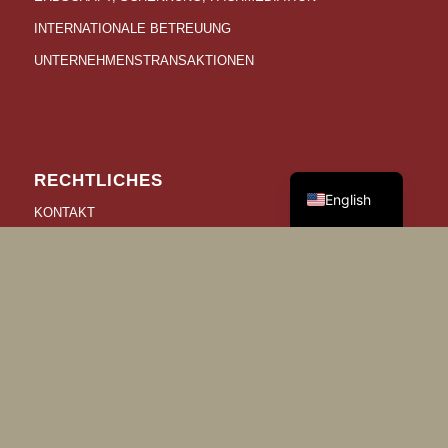
INTERNATIONALE BETREUUNG
UNTERNEHMENSTRANSAKTIONEN
German
RECHTLICHES
English
KONTAKT
DATENSCHUTZ
IMPRESSUM
COOKIE-EINSTELLUNGEN ÄNDERN
VERLAUF DER COOKIE-EINSTELLUNGEN
EINWILLIGUNG WIDERRUFEN