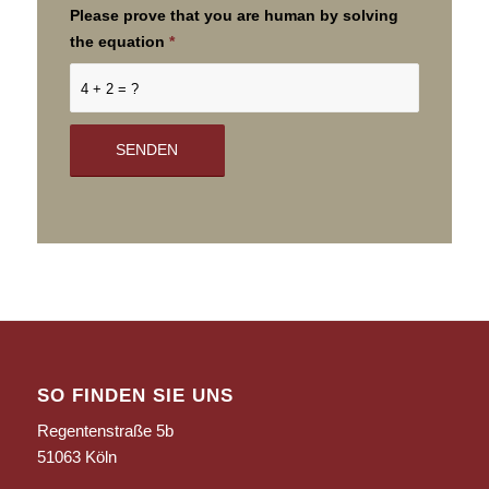
Please prove that you are human by solving
the equation
*
4 + 2 = ?
SO FINDEN SIE UNS
Regentenstraße 5b
51063 Köln