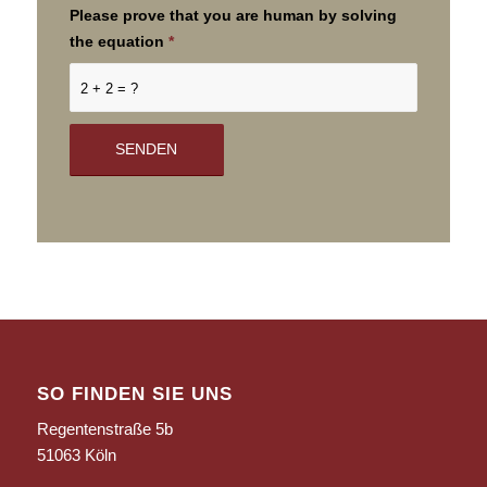
Please prove that you are human by solving
the equation
*
2 + 2 = ?
SO FINDEN SIE UNS
Regentenstraße 5b
51063 Köln