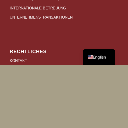
INTERNATIONALE BETREUUNG
UNTERNEHMENSTRANSAKTIONEN
German
RECHTLICHES
English
KONTAKT
DATENSCHUTZ
IMPRESSUM
COOKIE-EINSTELLUNGEN ÄNDERN
VERLAUF DER COOKIE-EINSTELLUNGEN
EINWILLIGUNG WIDERRUFEN