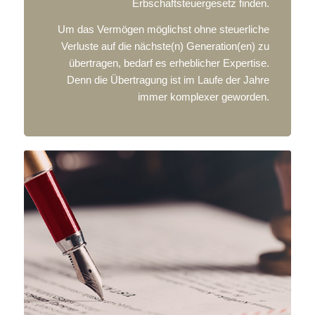
Erbschaftsteuergesetz finden.
Um das Vermögen möglichst ohne steuerliche
Verluste auf die nächste(n) Generation(en) zu
übertragen, bedarf es erheblicher Expertise.
Denn die Übertragung ist im Laufe der Jahre
immer komplexer geworden.